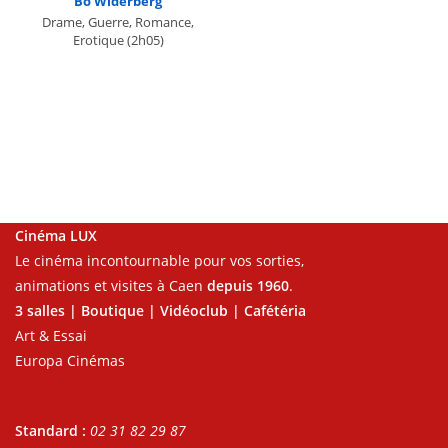
Bo Widerberg
Drame, Guerre, Romance,
Erotique
(2h05)
Cinéma LUX
Le cinéma incontournable pour vos sorties,
animations et visites à Caen
depuis 1960
.
3 salles | Boutique | Vidéoclub | Cafétéria
Art & Essai
Europa Cinémas
Standard :
02 31 82 29 87