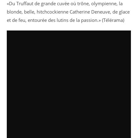
«Du Truffaut de grande cuvée où trône, olympienne, la
blonde, belle, hitchcockienne Catherine Deneuve, de glace
et de feu, entourée des lutins de la passion.» (Télérama)