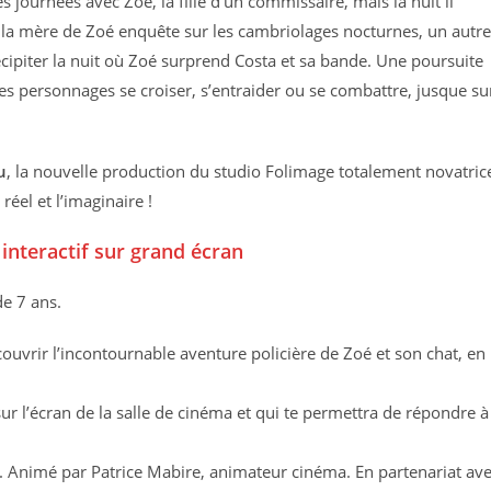
s journées avec Zoé, la fille d’un commissaire, mais la nuit il
e la mère de Zoé enquête sur les cambriolages nocturnes, un autre
écipiter la nuit où Zoé surprend Costa et sa bande. Une poursuite
les personnages se croiser, s’entraider ou se combattre, jusque su
u
, la nouvelle production du studio Folimage totalement novatrice
éel et l’imaginaire !
interactif sur grand écran
de 7 ans.
couvrir l’incontournable aventure policière de Zoé et son chat, en
é sur l’écran de la salle de cinéma et qui te permettra de répondre à
r. Animé par Patrice Mabire, animateur cinéma. En partenariat av