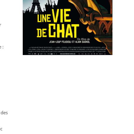
r
 :
 des
ec