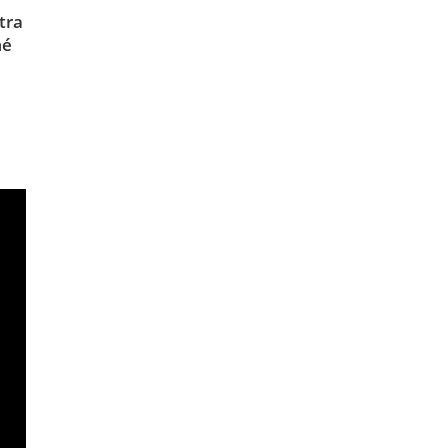
tra
mé