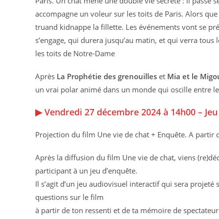
Paris. Un chat mène une double vie secrète : il passe se
accompagne un voleur sur les toits de Paris. Alors qu
truand kidnappe la fillette. Les événements vont se pr
s’engage, qui durera jusqu’au matin, et qui verra tous 
les toits de Notre-Dame
Après
La Prophétie des grenouilles
et
Mia et le Migo
un vrai polar animé dans un monde qui oscille entre le r
▶ Vendredi 27 décembre 2024 à 14h00 – Jeu 
Projection du film Une vie de chat + Enquête. A partir 
Après la diffusion du film Une vie de chat, viens (re)dé
participant à un jeu d’enquête.
Il s’agit d’un jeu audiovisuel interactif qui sera projet
questions sur le film
à partir de ton ressenti et de ta mémoire de spectateu