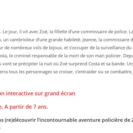
Le jour, il vit avec Zoé, la fillette d’une commissaire de police. L
co, un cambrioleur d’une grande habileté. Jeanne, la commissaire 
auteur de nombreux vols de bijoux, et s’occuper de la surveillance du
sta, le criminel responsable de la mort de son mari policier. Dep
s vont se précipiter la nuit où Zoé surprend Costa et sa bande. U
erra tous les personnages se croiser, s’entraider ou se combattre,
n interactive sur grand écran
e.
A partir de 7 ans.
ens (re)découvrir l’incontournable aventure policière de
.