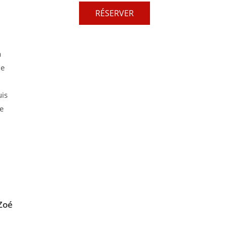
RÉSERVER
a
de
uis
ne
 Zoé