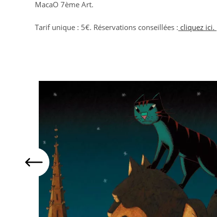
MacaO 7ème Art.
Tarif unique : 5€. Réservations conseillées :
cliquez ici.