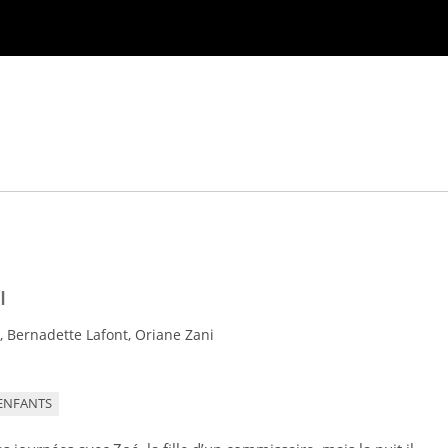
I
 Bernadette Lafont, Oriane Zani
ENFANTS